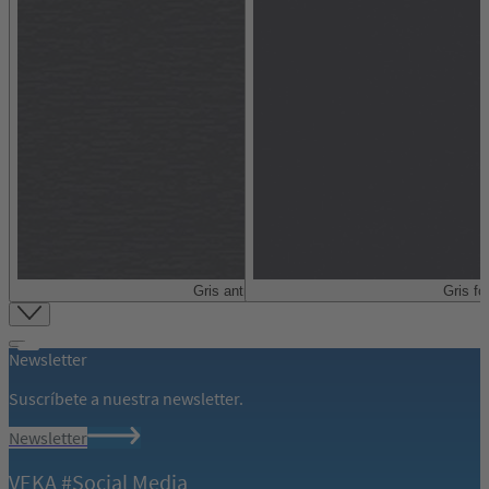
Gris antracita
Gris for
Item
1
of
Newsletter
40
Suscríbete a nuestra newsletter.
Newsletter
VEKA #Social Media