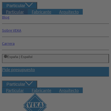
Particular
Particular
Fabricante
Arquitecto
Blog
Sobre VEKA
Carrera
España | Español
Pide presupuesto
Particular
Particular
Fabricante
Arquitecto