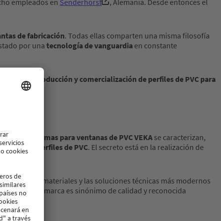
ocho empleados en
Senderhorst
, Alemania. Desde entonces el
ntas de fabricación
. Todas ellas comparten una misma filosofía
ostado por una
tecnología de vanguardia
en constante
esarrollo, producción y comercialización de perfiles de PVC para
 Nuestros
sistemas para ventanas de PVC VEKA
se caracterizan,
ricación de perfiles de PVC
. El secreto está en la realización de
 servicio, los materiales y las soluciones técnicas más modernos
r eso nuestra marca es sinónimo de calidad y reconocida