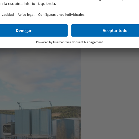
ificios más eficientes energéticamente y protegidos del ruido exteri