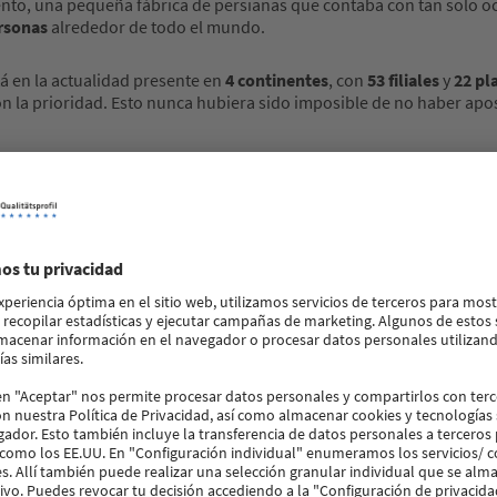
nto, una pequeña fábrica de persianas que contaba con tan solo 
rsonas
alrededor de todo el mundo.
á en la actualidad presente en
4
continentes
, con
53
filiales
y
22
pla
n la prioridad. Esto nunca hubiera sido imposible de no haber ap
ando en
más de 80 mercados
con dedicación exclusiva al
diseño, d
azgo, es imprescindible ofrecer los más
altos niveles de calidad
.
ón, desde la extracción de la materia prima hasta el proceso de
fab
s. Por ello nos esforzamos en ofrecer la mejor asistencia, el mejor
e la planificación hasta la instalación de la ventana en obra. Po