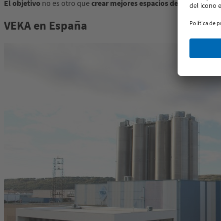
El objetivo
no es otro que
crear mejores espacios de vida
, con ed
VEKA en España