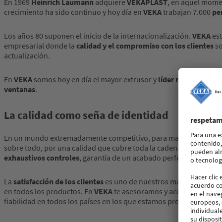
En 1969
Heinrich Laumann
adquiere
VEKAPLAST
, en aquel mome
crecimiento ha sido continuo y hoy día en
VEKA
trabajan 7.000
pe
Los años 80 suponen el inicio de la internacionalización.
VEKA
est
empresarial donde la
calidad y el compromiso con los clientes
so
actualización.
En
VEKA
somos hoy en día el mayor extrusor y
líder mundial
oper
ventanas
.
La calidad como seña de identidad
En un mundo extremadamente competitivo, para mantener el lider
sobre todo, por una calidad que cubre toda la cadena de producci
exhaustivos controles
, garantía de un acabado perfecto.
La
satisfacción de los clientes
es uno de nuestros mayores objetivo
en todos los productos. En
VEKA
te asesoramos y acompañamos desd
fiabilidad en todos los países en los que estamos presentes.