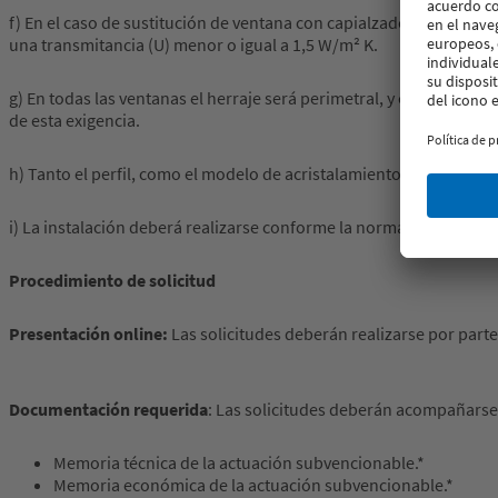
f) En el caso de sustitución de ventana con capialzado (persiana),
una transmitancia (U) menor o igual a 1,5 W/m² K.
g) En todas las ventanas el herraje será perimetral, y en las de do
de esta exigencia.
h) Tanto el perfil, como el modelo de acristalamiento o unidad de v
i) La instalación deberá realizarse conforme la norma UNE 85219:
Procedimiento de solicitud
Presentación online:
Las solicitudes deberán realizarse por parte
Documentación requerida
: Las solicitudes deberán acompañarse
Memoria técnica de la actuación subvencionable.*
Memoria económica de la actuación subvencionable.*