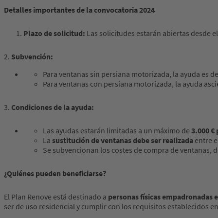
Detalles importantes de la convocatoria 2024
Plazo de solicitud:
Las solicitudes estarán abiertas desde e
2.
Subvención:
Para ventanas sin persiana motorizada, la ayuda es d
Para ventanas con persiana motorizada, la ayuda asc
3.
Condiciones de la ayuda:
Las ayudas estarán limitadas a un máximo de
3.000 € 
La
sustitución de ventanas debe ser realizada
entre e
Se subvencionan los costes de compra de ventanas, d
¿Quiénes pueden beneficiarse?
El Plan Renove está destinado a
personas físicas empadronadas 
ser de uso residencial y cumplir con los requisitos establecidos en