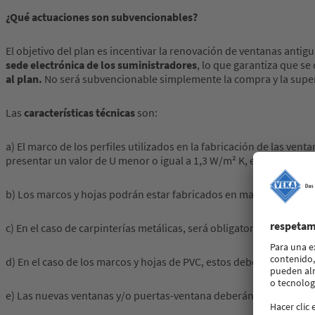
¿Qué actuaciones son subvencionables?
El objetivo del plan es incentivar la renovación de ventanas anti
sede electrónica de los suministradores
, lo que garantiza que se
al plan.
No será subvencionable simplemente la compra y la superf
Las
características técnicas
son:
a) El marco de los perfiles utilizados en la fabricación de las ve
presentar un valor de U menor o igual a 1,3 W/m² K, estando forma
b) Los marcos y hojas podrán estar fabricados en madera, metálic
c) En el caso de carpinterías metálicas, será obligatorio incorpor
d) En el caso de los marcos y hojas de PVC, estos deberán contar 
e) Las nuevas ventanas y/o puertas-ventana deberán garantizar un