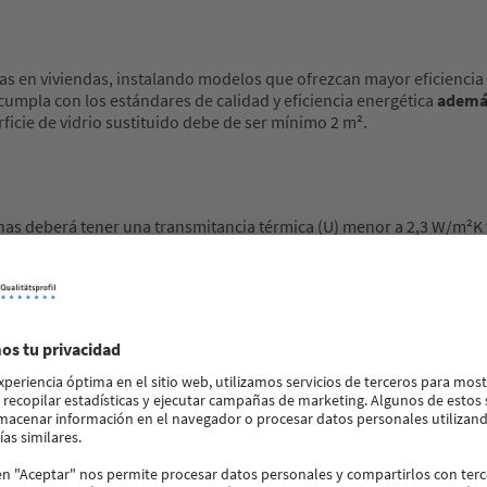
guas en viviendas, instalando modelos que ofrezcan mayor eficiencia
 cumpla con los estándares de calidad y eficiencia energética
además
icie de vidrio sustituido debe de ser mínimo 2 m².
ntanas deberá tener una transmitancia térmica (U) menor a 2,3 W/m²K
do por, al menos, un vidrio bajo emisivo.
os, mixtos o de PVC.
ar rotura de puente térmico.
con una clasificación apta para clima severo en España.
a permeabilidad al aire Clase 4.