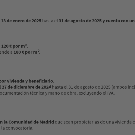
l
13 de enero de 2025
hasta el
31 de agosto de 2025 y cuenta con un
e
120 € por m²
.
iende a
180 € por m
².
por vivienda y beneficiario
.
l
27 de diciembre de 202
4
hasta el 31 de agosto de 2025 (ambos incl
ocumentación técnica y mano de obra, excluyendo el IVA.
en la Comunidad de Madrid
que sean propietarias de una vivienda e
 la convocatoria.