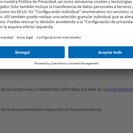
 el cajón de persiana deberá cumplir con una permeabilidad al aire 
s hojas movibles será necesario incluir una palanca de rebajo en la 
idrio aislante, el herraje, el cajón de persiana y motor deberán esta
2023 “Ventanas. Colocación en obra” para su correcta colocación e
 de las empresas instaladoras adheridas a través de la
sede electró
 de la documentación requerida en la convocatoria: