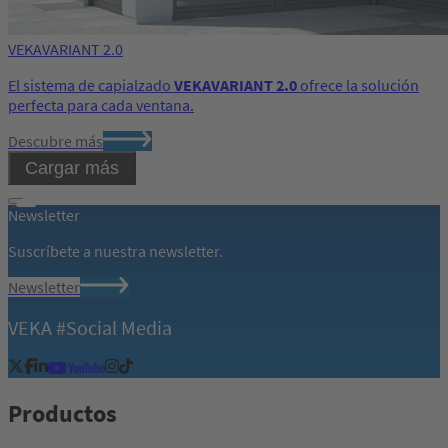
VEKAVARIANT 2.0
El sistema de capialzado
VEKAVARIANT 2.0
ofrece la solución
perfecta para cada ventana.
Descubre más
Cargar más
Newsletter
Suscríbete a nuestra newsletter.
Newsletter
VEKA #Social Media
Productos