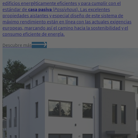
edificios energéticamente eficientes y para cumplir con el
estándar de
casa pasiva
(
Passivhaus
). Las excelentes
propiedades aislantes y especial diseño de este sistema de
máximo rendimiento están en línea con las actuales exigencias
europeas, marcando así el camino hacia la sostenibilidad y el
consumo eficiente de energía.
Descubre más