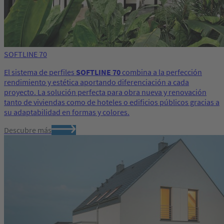
SOFTLINE 70
El sistema de perfiles
SOFTLINE 70
combina a la perfección
rendimiento y estética aportando diferenciación a cada
proyecto. La solución perfecta para obra nueva y renovación
tanto de viviendas como de hoteles o edificios públicos gracias a
su adaptabilidad en formas y colores.
Descubre más