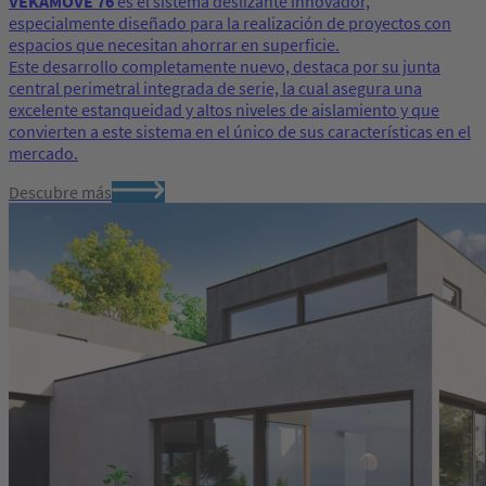
VEKAMOVE 76
es el sistema deslizante innovador,
especialmente diseñado para la realización de proyectos con
espacios que necesitan ahorrar en superficie.
Este desarrollo completamente nuevo, destaca por su junta
central perimetral integrada de serie, la cual asegura una
excelente estanqueidad y altos niveles de aislamiento y que
convierten a este sistema en el único de sus características en el
mercado.
Descubre más