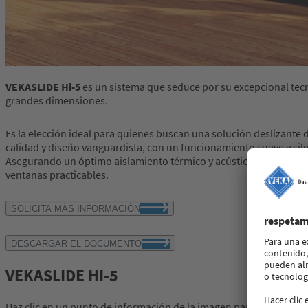
VEKASLIDE Hi-5
es un sistema que seduce por su excepcional tecn
grandes dimensiones.
Es la elección ideal para quienes buscan una solución deslizante d
calidad y diseño vanguardista, con un funcionamiento suave y sil
Asegurando un óptimo aislamiento térmico y acústico, equivalent
ventanas practicables.
SOLICITA MÁS INFORMACIÓN
DESCARGAR EL DOCUMENTO
VEKASLIDE HI-5
Haz clic en un punto de información de la imagen para obtener m