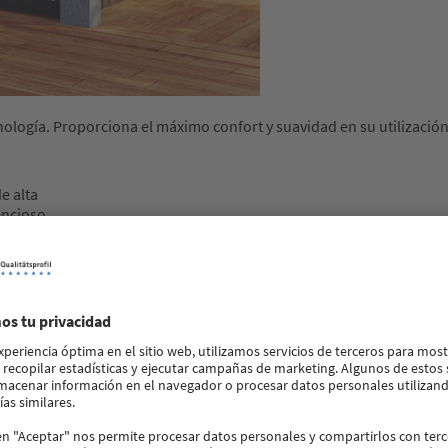
ología. Proporciona el máximo confort y suavidad en su utilización
e alta
encioso.
e a
ás información.