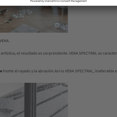
 VEKA.
artística, el resultado es sorprendente. VEKA SPECTRAL se caracter
te
frente al rayado y la abrasión.Así es VEKA SPECTRAL, inalterable en