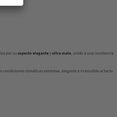
iza por su
aspecto elegante
y
ultra mate
, unido a una resistencia
 condiciones climáticas extremas, elegante e irresistible al tacto.