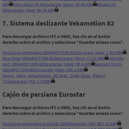
KB)
Descriptor Hi-5
Descargar
(docx; 39,06 KB)
Alzado Hi-
5
Descargar
(dwg; 98,06 KB)
7. Sistema deslizante Vekamotion 82
Para descargar archivos IFC o DWG, haz clic en el botón
derecho sobre el archivo y selecciona “Guardar enlace como”.
Secciones generales VEKAMOTION 82
Descargar
(dwg; 1,01 MB)
Desciptor VEKAMOTION 82
Descargar
(docx; 12,01 KB)
Sección
vert. VEKAMOTION 82
Descargar
(dwg; 99,5 KB)
Sección horiz.
VEKAMOTION 82
Descargar
(dwg; 100,2 KB)
Doors_Veka_Vekamotion_82-Max_Slide-Door_Plan-C
(1)
Descargar
(rfa; 1,5 MB)
Cajón de persiana Eurostar
Para descargar archivos IFC o DWG, haz clic en el botón
derecho sobre el archivo y selecciona “Guardar enlace como”.
Secciones generales Eurostar 200
Descargar
(dxf; 867,11 KB)