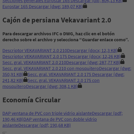
Secciones generales Eurostar 165
Descargar
(dxf; 804,13 KB)
Eurostar 165
Descargar
(dwg; 189,07 KB)
Cajón de persiana Vekavariant 2.0
Para descargar archivos IFC o DWG, haz clic en el botón
derecho sobre el archivo y selecciona “Guardar enlace como”.
Descriptor VEKAVARIANT 2.0 210
Descargar
(docx; 12,3 KB)
Descriptor VEKAVARIANT 2.0 175
Descargar
(docx; 12,26 KB)
Secc. gral. VEKAVARIANT 2.0 210
Descargar
(dwg; 287,77 KB)
Secc. gral. VEKAVARIANT 2.0 210 con mosquitero
Descargar
(dwg;
350,91 KB)
Secc. gral. VEKAVARIANT 2.0 175
Descargar
(dwg;
241,82 KB)
Secc. gral. VEKAVARIANT 2.0 175 con
mosquitero
Descargar
(dwg; 308,1 KB)
Economía Circular
DAP ventana de PVC con triple vidrio aislante
Descargar
(pdf;
190,46 KB)
DAP ventana de PVC con doble vidrio
aislante
Descargar
(pdf; 190,68 KB)