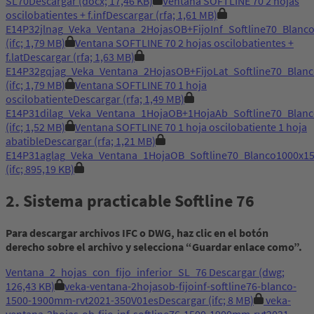
SL70
Descargar
(docx; 17,46 KB)
Ventana SOFTLINE 70 2 hojas
oscilobatientes + f.inf
Descargar
(rfa; 1,61 MB)
E14P32jlnag_Veka_Ventana_2HojasOB+FijoInf_Softline70_Bla
(ifc; 1,79 MB)
Ventana SOFTLINE 70 2 hojas oscilobatientes +
f.lat
Descargar
(rfa; 1,63 MB)
E14P32gqjag_Veka_Ventana_2HojasOB+FijoLat_Softline70_Bl
(ifc; 1,79 MB)
Ventana SOFTLINE 70 1 hoja
oscilobatiente
Descargar
(rfa; 1,49 MB)
E14P31dilag_Veka_Ventana_1HojaOB+1HojaAb_Softline70_Bla
(ifc; 1,52 MB)
Ventana SOFTLINE 70 1 hoja oscilobatiente 1 hoja
abatible
Descargar
(rfa; 1,21 MB)
E14P31aglag_Veka_Ventana_1HojaOB_Softline70_Blanco1000x
(ifc; 895,19 KB)
2. Sistema practicable Softline 76
Para descargar archivos IFC o DWG, haz clic en el botón
derecho sobre el archivo y selecciona “Guardar enlace como”.
Ventana_2_hojas_con_fijo_inferior_SL_76
Descargar
(dwg;
126,43 KB)
veka-ventana-2hojasob-fijoinf-softline76-blanco-
1500-1900mm-rvt2021-350V01es
Descargar
(ifc; 8 MB)
veka-
ventana-2hojas-ob-fijo-inf-softline76-1500-1900mm-rvt2021-