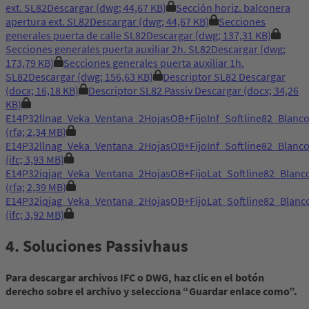
ext. SL82
Descargar
(dwg; 44,67 KB)
Sección horiz. balconera
apertura ext. SL82
Descargar
(dwg; 44,67 KB)
Secciones
generales puerta de calle SL82
Descargar
(dwg; 137,31 KB)
Secciones generales puerta auxiliar 2h. SL82
Descargar
(dwg;
173,79 KB)
Secciones generales puerta auxiliar 1h.
SL82
Descargar
(dwg; 156,63 KB)
Descriptor SL82
Descargar
(docx; 16,18 KB)
Descriptor SL82 Passiv
Descargar
(docx; 34,26
KB)
E14P32llnag_Veka_Ventana_2HojasOB+FijoInf_Softline82_Bla
(rfa; 2,34 MB)
E14P32llnag_Veka_Ventana_2HojasOB+FijoInf_Softline82_Bla
(ifc; 3,93 MB)
E14P32iqjag_Veka_Ventana_2HojasOB+FijoLat_Softline82_Bla
(rfa; 2,39 MB)
E14P32iqjag_Veka_Ventana_2HojasOB+FijoLat_Softline82_Bla
(ifc; 3,92 MB)
4. Soluciones Passivhaus
Para descargar archivos IFC o DWG, haz clic en el botón
derecho sobre el archivo y selecciona “Guardar enlace como”.