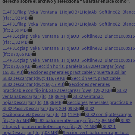
derecho sobre el archivo y selecciona “Guardar enlace como”.
E14P31filag_Veka_Ventana_1HojaOB+1HojaAb_Softline82_Bla
(rfa; 1,92 MB)
E14P31filag_Veka_Ventana_1HojaOB+1HojaAb_Softline82_Bla
(ifc; 2,59 MB)
E14P31cglag_Veka_Ventana_1HojaOB_Softline82_Blanco1000x
(rfa; 1,32 MB)
E14P31cglag_Veka_Ventana_1HojaOB_Softline82_Blanco1000x
(ifc; 970,65 KB)
E14P31cglag_Veka_Ventana_1HojaOB_Softline82_Blanco1000x
(ifc; 970,65 KB)
Sección horiz. paralela SL82
Descargar
(dwg;
155,95 KB)
Secciones generales practicable y puerta auxiliar
SL82
Descargar
(dwg; 416,79 KB)
Sección vert. practicable
SL82
Descargar
(dwg; 60,17 KB)
Secciones generales
practicable con fijo inf. SL82
Descargar
(dwg; 128,2 KB)
SL82
ventana
Descargar
(ifc; 18,86 MB)
SL82 ventana 2
hojas
Descargar
(ifc; 18,86 MB)
Secciones generales practicable
SL82 Passiv
Descargar
(dwg; 204,09 KB)
SL82
Osciloparalela
Descargar
(ifc; 13,11 MB)
SL82 con fijo
Descargar
(ifc; 15,57 MB)
SL82 balconera
Descargar
(ifc; 18,86 MB)
SL82
2 hojas fijo intermedio
Descargar
(ifc; 20,74 MB)
SL82 1
hoja
Descargar
(ifc; 7,08 MB)
Sección vert. balconera apertura