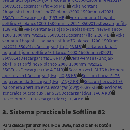
350V01es
Descargar
(rfa; 4,59 MB)
veka-ventana-
2hojasob+fijolat-softline76-blanco2000-1500mm-rvt2021-
350V01es
Descargar
(ifc; 7,97 MB)
veka-ventana-1hojaob-
softline76-blanco1000-1500mm-rvt2021-350V01es
Descargar
(ifc;
1,38 MB)
veka-ventana-1Hojaob-1hojaab-softline76-blanco-
1200-1500mm-rvt2021-350V01es
Descargar
(ifc; 2,26 MB)
veka-
ventana-1hojaob+1hojaab-softline76-blanco-1200-1500mm-
rvt2021-350v01es
Descargar
(rfa; 1,93 MB)
veka-ventana-1
hoja-ob-fijoinf-softline76-blanco-1000-1500mm-rvt2021-
350v01es
Descargar
(rfa; 1,66 MB)
veka-ventana- 2hojas-
ob+fijolat-softline76-blanco-2000-1500mm-rvt2021-
350V01es
Descargar
(rfa; 4,7 MB)
Seccion vert. SL76 balconera
apertura ext.
Descargar
(dwg; 40,86 KB)
Seccion horiz. SL76
hoja reducida
Descargar
(dwg; 77,62 KB)
Seccion horiz.. SL76
balconera apertura ext.
Descargar
(dwg; 40,89 KB)
Secciones
generales puerta auxiliar SL76
Descargar
(dwg; 146,4 KB)
Descriptor SL76
Descargar
(docx; 17,64 KB)
3. Sistema practicable Softline 82
Para descargar archivos IFC o DWG, haz clic en el botón