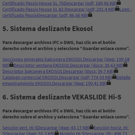
Certificado Passiv House SL 76
Descargar
(pdf; 189,66 KB)
Certificado Passiv House SL 82
Descargar
(pdf; 291,4 KB)
Logo -
certificado Passiv
Descargar
(pdf; 86,66 KB)
5. Sistema deslizante Ekosol
Para descargar archivos IFC o DWG, haz clic en el botón
derecho sobre el archivo y selecciona “Guardar enlace como”.
Secciones generales balconera EKOSOL
Descargar
(dwg; 199,58
KB)
Descriptor ventana EKOSOL
Descargar
(docx; 39,63 KB)
Descriptor balconera EKOSOL
Descargar
(docx; 39,7 KB)
Catalogo comercial EKOSOL
Descargar
(pdf; 774,93 KB)
Detalle
empotramiento EKOSOL
Descargar
(dwg; 190,41 KB)
6. Sistema deslizante VEKASLIDE Hi-5
Para descargar archivos IFC o DWG, haz clic en el botón
derecho sobre el archivo y selecciona “Guardar enlace como”.
Sección vert. Hi-5
Descargar
(dwg; 43,17 KB)
Sección horiz. Hi-
5
Descargar
(dwg; 55,3 KB)
Modelo HI-5
Descargar
(ifc; 498,73