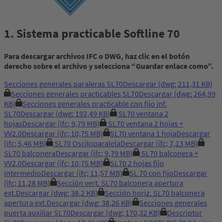
1. Sistema practicable Softline 70
Para descargar archivos IFC o DWG, haz clic en el botón
derecho sobre el archivo y selecciona “Guardar enlace como”.
Secciones generales paraleras SL70
Descargar
(dwg; 211,31 KB)
Secciones generales practicables SL70
Descargar
(dwg; 264,99
KB)
Secciones generales practicable con fijo inf.
SL70
Descargar
(dwg; 192,49 KB)
SL70 ventana 2
hojas
Descargar
(ifc; 9,79 MB)
SL70 ventana 2 hojas +
VV2.0
Descargar
(ifc; 10,75 MB)
SL70 ventana 1 hoja
Descargar
(ifc; 5,46 MB)
SL70 Osciloparalela
Descargar
(ifc; 7,13 MB)
SL70 balconera
Descargar
(ifc; 9,79 MB)
SL70 balconera +
VV2.0
Descargar
(ifc; 10,75 MB)
SL70 2 hojas fijo
intermedio
Descargar
(ifc; 11,57 MB)
SL 70 con fijo
Descargar
(ifc; 11,28 MB)
Sección vert. SL70 balconera apertura
ext.
Descargar
(dwg; 38,2 KB)
Sección horiz. SL70 balconera
apertura ext.
Descargar
(dwg; 38,26 KB)
Secciones generales
puerta auxiliar SL70
Descargar
(dwg; 170,32 KB)
Descriptor