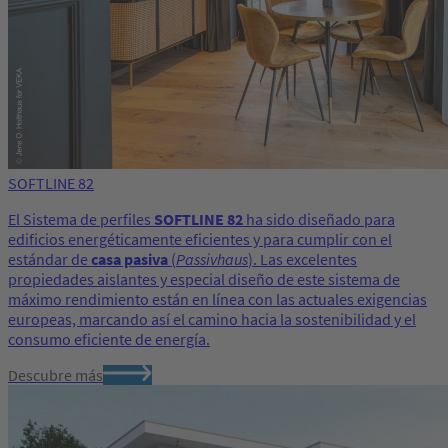
SOFTLINE 82
El Sistema de perfiles
SOFTLINE 82
ha sido diseñado para
edificios energéticamente eficientes y para cumplir con el
estándar de
casa pasiva
(
Passivhaus
). Las excelentes
propiedades aislantes y especial diseño de este sistema de
máximo rendimiento están en línea con las actuales exigencias
europeas, marcando así el camino hacia la sostenibilidad y el
consumo eficiente de energía.
Descubre más