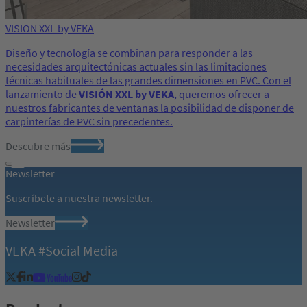
VISION XXL by VEKA
Diseño y tecnología se combinan para responder a las
necesidades arquitectónicas actuales sin las limitaciones
técnicas habituales de las grandes dimensiones en PVC. Con el
lanzamiento de
VISIÓN XXL by VEKA
, queremos ofrecer a
nuestros fabricantes de ventanas la posibilidad de disponer de
carpinterías de PVC sin precedentes.
Descubre más
Newsletter
Suscríbete a nuestra newsletter.
Newsletter
VEKA #Social Media