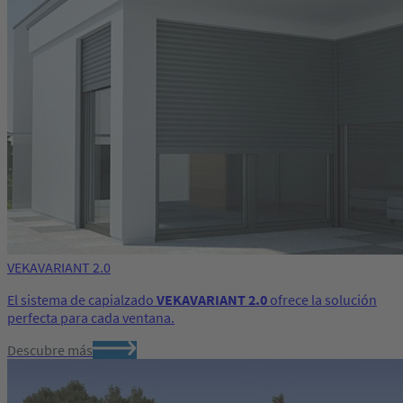
VEKAVARIANT 2.0
El sistema de capialzado
VEKAVARIANT 2.0
ofrece la solución
perfecta para cada ventana.
Descubre más